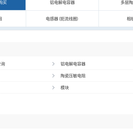
购买
铝电解电容器
多层
阻
电感器（扼流线圈）
相
查询
铝电解电容器
陶瓷压敏电阻
模块