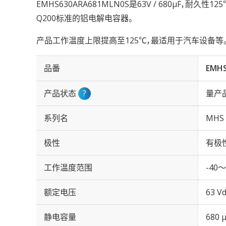
EMHS630ARA681MLN0S是63V / 680µF，耐久性1
Q200标准的铝电解电容器。
产品工作温度上限提高至125℃，最适用于汽车设备等
品番
EMH
产品状态
?
量产
系列名
MHS
极性
有极
工作温度范围
-40～
额定电压
63 Vd
静电容量
680 