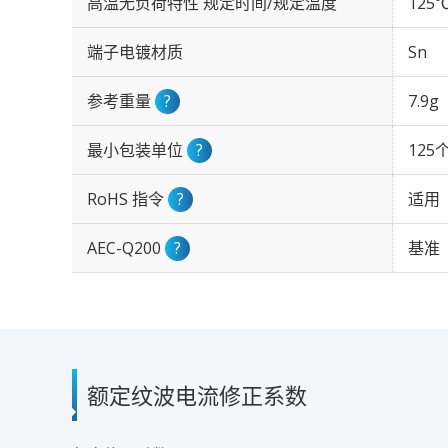
高温无负荷特性 规定时间/规定温度
125℃
端子电镀材质
Sn
参考重量
?
7.9g
最小包装单位
?
125
RoHS 指令
?
适用
AEC-Q200
?
基准
额定纹波电流修正系数