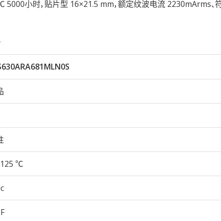
25℃ 5000小时，贴片型 16×21.5 mm，额定纹波电流 2230mArms、
。
S630ARA681MLN0S
品
性
125 ℃
c
µF