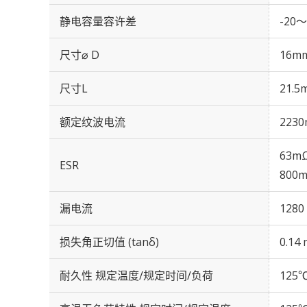
静电容量容许差
-20～
尺寸⌀ D
16m
尺寸L
21.5
额定纹波电流
2230
63mΩ
ESR
800m
漏电流
1280
损失角正切值 (tanδ)
0.14 
耐久性 规定温度/规定时间/负荷
125℃