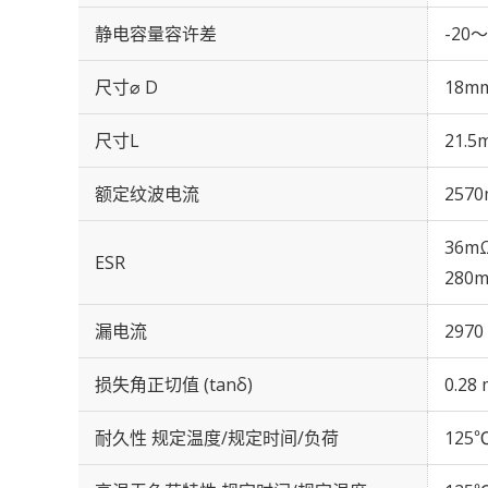
静电容量容许差
-20～
尺寸⌀ D
18m
尺寸L
21.5
额定纹波电流
2570
36mΩ
ESR
280m
漏电流
2970
损失角正切值 (tanδ)
0.28 
耐久性 规定温度/规定时间/负荷
125℃