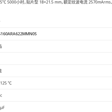
125℃ 5000小时，贴片型 18×21.5 mm，额定纹波电流 2570mArm
。
S160ARA622MMN0S
品
性
125 ℃
c
 µF