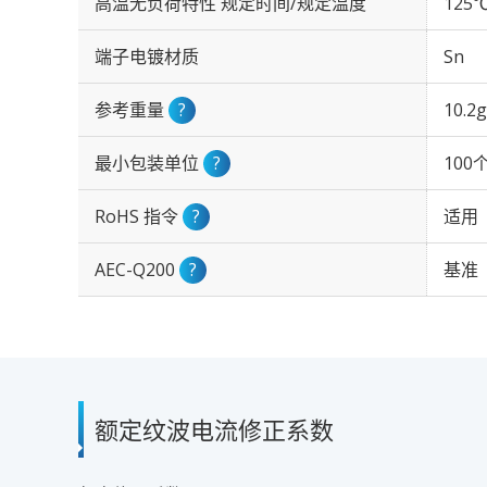
高温无负荷特性 规定时间/规定温度
125℃
端子电镀材质
Sn
参考重量
?
10.2g
最小包装单位
?
100
RoHS 指令
?
适用
AEC-Q200
?
基准
额定纹波电流修正系数