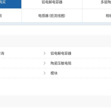
购买
铝电解电容器
多层
阻
电感器（扼流线圈）
相
查询
铝电解电容器
陶瓷压敏电阻
模块