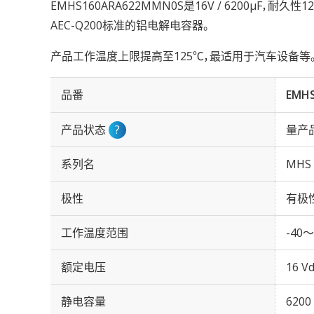
EMHS160ARA622MMN0S是16V / 6200µF，耐久性
AEC-Q200标准的铝电解电容器。
产品工作温度上限提高至125℃，最适用于汽车设备等
品番
EMH
产品状态
?
量产
系列名
MHS
极性
有极
工作温度范围
-40～
额定电压
16 Vd
静电容量
6200