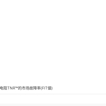
阻TNR™的市场故障率(FIT値)