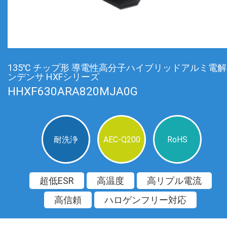
135℃ チップ形 導電性高分子ハイブリッドアルミ電
ンデンサ HXFシリーズ
HHXF630ARA820MJA0G
耐洗浄
AEC-Q200
RoHS
超低ESR
高温度
高リプル電流
高信頼
ハロゲンフリー対応