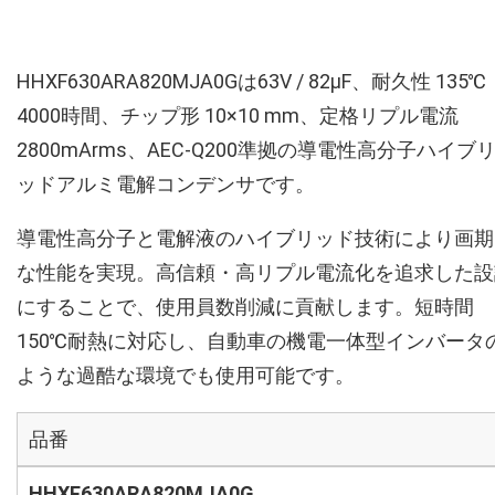
HHXF630ARA820MJA0Gは63V / 82µF、耐久性 135℃
4000時間、チップ形 10×10 mm、定格リプル電流
2800mArms、AEC-Q200準拠の導電性高分子ハイブ
ッドアルミ電解コンデンサです。
導電性高分子と電解液のハイブリッド技術により画期
な性能を実現。高信頼・高リプル電流化を追求した設
にすることで、使用員数削減に貢献します。短時間
150℃耐熱に対応し、自動車の機電一体型インバータ
ような過酷な環境でも使用可能です。
品番
HHXF630ARA820MJA0G