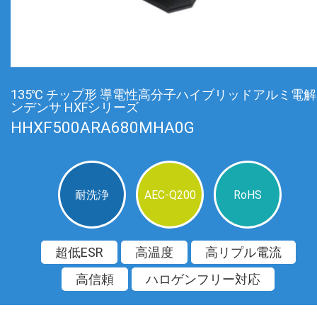
135℃ チップ形 導電性高分子ハイブリッドアルミ電
ンデンサ HXFシリーズ
HHXF500ARA680MHA0G
耐洗浄
AEC-Q200
RoHS
超低ESR
高温度
高リプル電流
高信頼
ハロゲンフリー対応