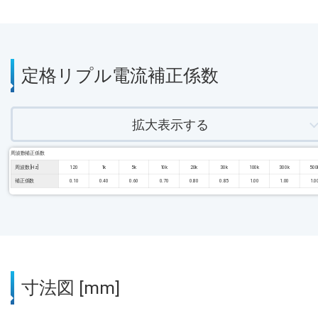
定格リプル電流補正係数
拡大表示する
周波数補正係数
周波数 [Hz]
120
1k
5k
10k
20k
30k
100k
300k
500
補正係数
0.10
0.40
0.60
0.70
0.80
0.85
1.00
1.00
1.0
寸法図 [mm]