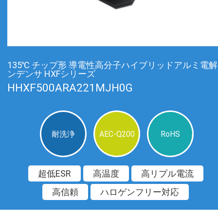
135℃ チップ形 導電性高分子ハイブリッドアルミ電
ンデンサ HXFシリーズ
HHXF500ARA221MJH0G
耐洗浄
AEC-Q200
RoHS
超低ESR
高温度
高リプル電流
高信頼
ハロゲンフリー対応