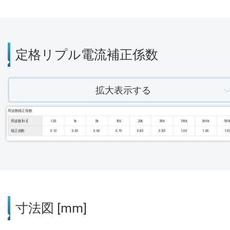
定格リプル電流補正係数
拡大表示する
周波数補正係数
周波数 [Hz]
120
1k
5k
10k
20k
30k
100k
300k
500
補正係数
0.10
0.40
0.60
0.70
0.80
0.85
1.00
1.00
1.0
寸法図 [mm]