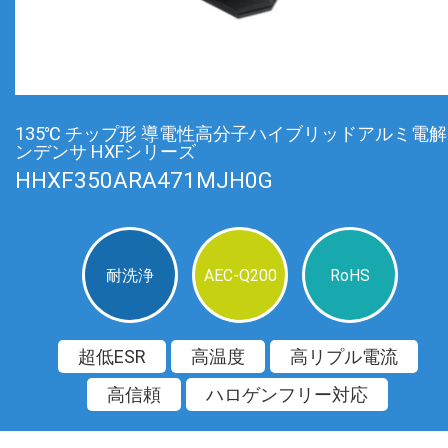
135℃ チップ形 導電性高分子ハイブリッドアルミ電
ンデンサ HXFシリーズ
HHXF350ARA471MJH0G
耐洗浄
AEC-Q200
RoHS
超低ESR
高温度
高リプル電流
高信頼
ハロゲンフリー対応