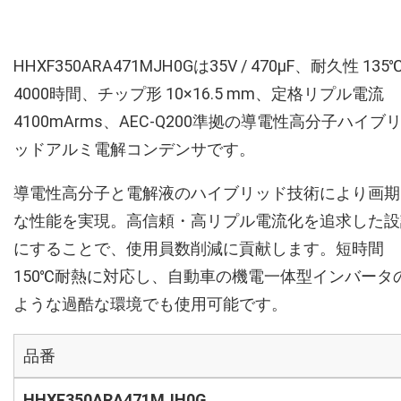
HHXF350ARA471MJH0Gは35V / 470µF、耐久性 135
4000時間、チップ形 10×16.5 mm、定格リプル電流
4100mArms、AEC-Q200準拠の導電性高分子ハイブ
ッドアルミ電解コンデンサです。
導電性高分子と電解液のハイブリッド技術により画期
な性能を実現。高信頼・高リプル電流化を追求した設
にすることで、使用員数削減に貢献します。短時間
150℃耐熱に対応し、自動車の機電一体型インバータ
ような過酷な環境でも使用可能です。
品番
HHXF350ARA471MJH0G