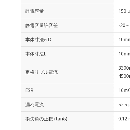
静電容量
150 
静電容量許容差
-20～
本体寸法⌀ D
10m
本体寸法L
10m
3300
定格リプル電流
4500
ESR
16mΩ
漏れ電流
52.5
損失角の正接 (tanδ)
0.12 