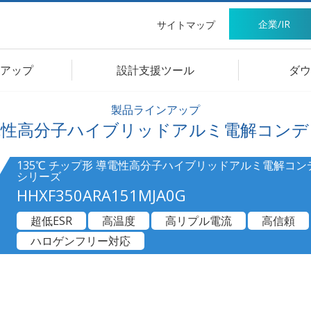
企業/IR
サイトマップ
アップ
設計支援ツール
ダウ
製品ラインアップ
電性高分子ハイブリッドアルミ電解コンデ
135℃ チップ形 導電性高分子ハイブリッドアルミ電解コンデ
シリーズ
HHXF350ARA151MJA0G
超低ESR
高温度
高リプル電流
高信頼
ハロゲンフリー対応