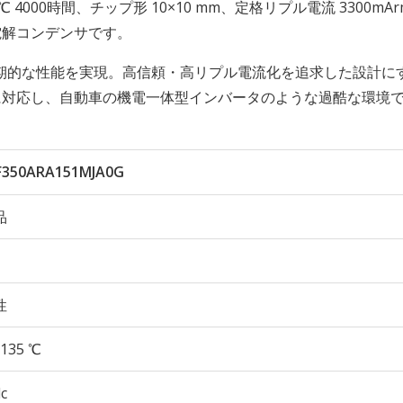
 135℃ 4000時間、チップ形 10×10 mm、定格リプル電流 3300mA
ミ電解コンデンサです。
期的な性能を実現。高信頼・高リプル電流化を追求した設計に
に対応し、自動車の機電一体型インバータのような過酷な環境
350ARA151MJA0G
品
性
135 ℃
c