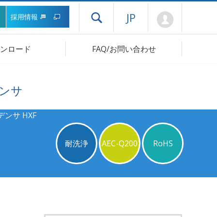
Mypage
JP
採用情報
ドロワーメニューを開く
ンロード
FAQ/お問い合わせ
ンサ
ンサ HXF
耐洗浄
AEC-Q200
RoHS