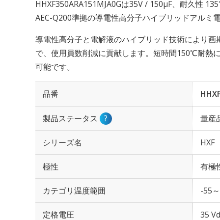
HHXF350ARA151MJA0Gは35V / 150µF、耐久性
AEC-Q200準拠の導電性高分子ハイブリッドアル
導電性高分子と電解液のハイブリッド技術により画
で、使用員数削減に貢献します。短時間150℃耐熱
可能です。
品番
HHXF
製品ステータス
?
量産
シリーズ名
HXF
極性
有極
カテゴリ温度範囲
-55～
定格電圧
35 Vd