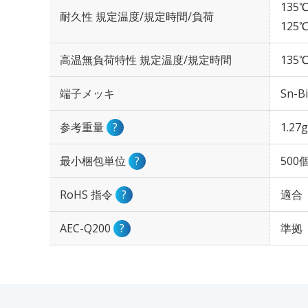
135℃
耐久性 規定温度/規定時間/負荷
125℃
高温無負荷特性 規定温度/規定時間
135℃
端子メッキ
Sn-Bi
参考重量
?
1.27g
最小梱包単位
?
500
RoHS 指令
?
適合
AEC-Q200
?
準拠