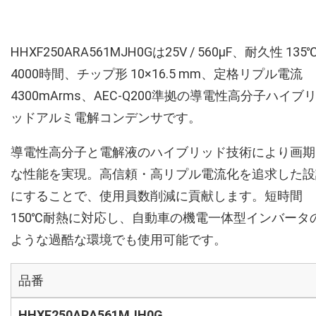
HHXF250ARA561MJH0Gは25V / 560µF、耐久性 135
4000時間、チップ形 10×16.5 mm、定格リプル電流
4300mArms、AEC-Q200準拠の導電性高分子ハイブ
ッドアルミ電解コンデンサです。
導電性高分子と電解液のハイブリッド技術により画期
な性能を実現。高信頼・高リプル電流化を追求した設
にすることで、使用員数削減に貢献します。短時間
150℃耐熱に対応し、自動車の機電一体型インバータ
ような過酷な環境でも使用可能です。
品番
HHXF250ARA561MJH0G