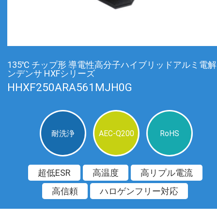
135℃ チップ形 導電性高分子ハイブリッドアルミ電
ンデンサ HXFシリーズ
HHXF250ARA561MJH0G
耐洗浄
AEC-Q200
RoHS
超低ESR
高温度
高リプル電流
高信頼
ハロゲンフリー対応