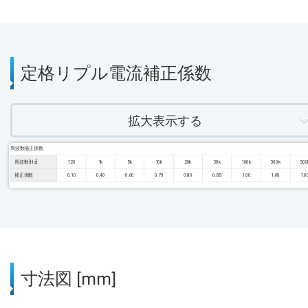
定格リプル電流補正係数
拡大表示する
周波数補正係数
周波数 [Hz]
120
1k
5k
10k
20k
30k
100k
300k
500
補正係数
0.10
0.40
0.60
0.70
0.80
0.85
1.00
1.00
1.0
寸法図 [mm]