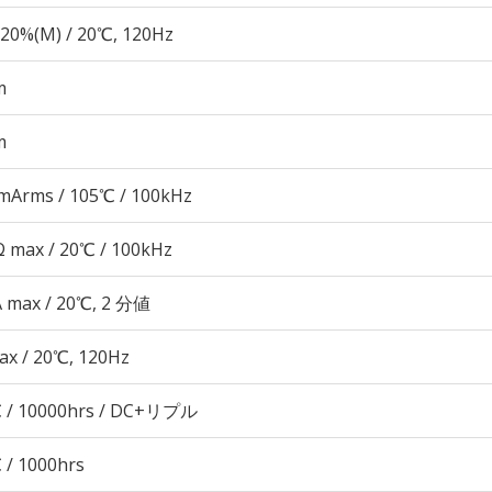
20%(M) / 20℃, 120Hz
m
m
mArms / 105℃ / 100kHz
 max / 20℃ / 100kHz
A max / 20℃, 2 分値
ax / 20℃, 120Hz
 / 10000hrs / DC+リプル
 / 1000hrs