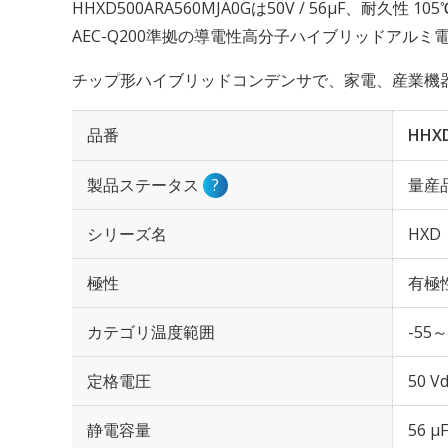
HHXD500ARA560MJA0Gは50V / 56µF、耐久性 
AEC-Q200準拠の導電性高分子ハイブリッドアル
チップ形ハイブリッドコンデンサで、家電、産業機器
品番
HHX
製品ステータス
?
量産
シリーズ名
HXD
極性
有極
カテゴリ温度範囲
-55～
定格電圧
50 Vd
静電容量
56 µF