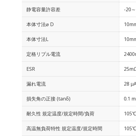
静電容量許容差
-20～
本体寸法⌀ D
10m
本体寸法L
10m
定格リプル電流
2400
ESR
25mΩ
漏れ電流
28 μ
損失角の正接 (tanδ)
0.1 m
耐久性 規定温度/規定時間/負荷
105℃
高温無負荷特性 規定温度/規定時間
105℃