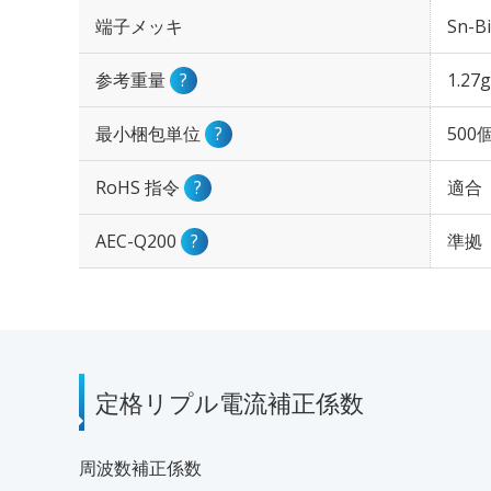
端子メッキ
Sn-Bi
参考重量
?
1.27g
最小梱包単位
?
500
RoHS 指令
?
適合
AEC-Q200
?
準拠
定格リプル電流補正係数
周波数補正係数