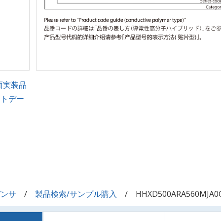
面実装品
ントデー
デンサ
製品検索/サンプル購入
HHXD500ARA560MJA0