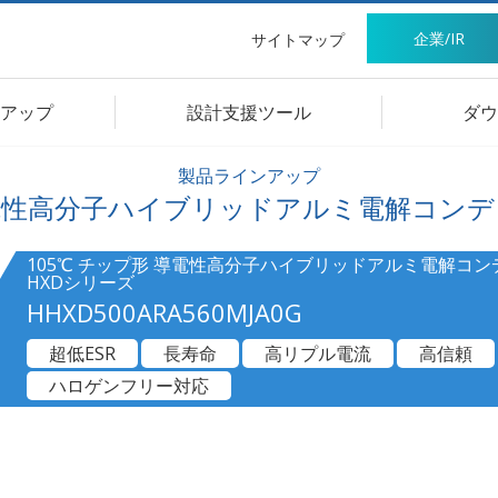
企業/IR
サイトマップ
アップ
設計支援ツール
ダウ
製品ラインアップ
電性高分子ハイブリッドアルミ電解コンデ
105℃ チップ形 導電性高分子ハイブリッドアルミ電解コン
HXDシリーズ
HHXD500ARA560MJA0G
超低ESR
長寿命
高リプル電流
高信頼
ハロゲンフリー対応