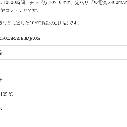
105℃ 10000時間、チップ形 10×10 mm、定格リプル電流 2400mA
ミ電解コンデンサです。
などに適した105℃保証の汎用品です。
D500ARA560MJA0G
品
性
105 ℃
c