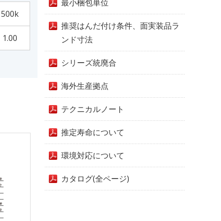
最小梱包単位
500k
推奨はんだ付け条件、面実装品ラ
1.00
ンド寸法
シリーズ統廃合
海外生産拠点
テクニカルノート
推定寿命について
環境対応について
カタログ(全ページ)