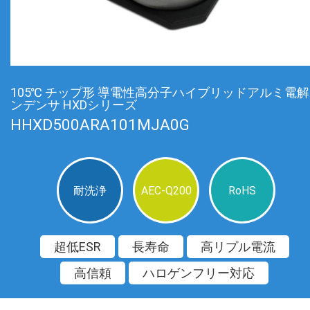
105℃ チップ形 導電性高分子ハイブリッドアルミ電
ンデンサ HXDシリーズ
HHXD500ARA101MJA0G
耐洗浄
AEC-Q200
RoHS
超低ESR
長寿命
高リプル電流
高信頼
ハロゲンフリー対応