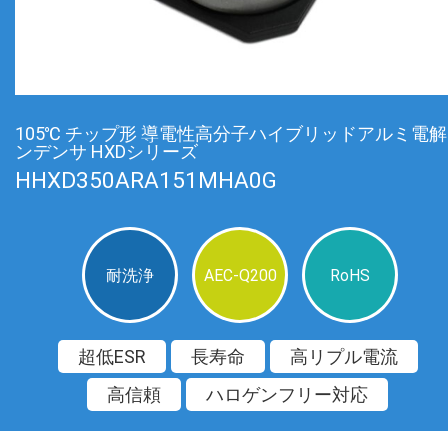
105℃ チップ形 導電性高分子ハイブリッドアルミ電
ンデンサ HXDシリーズ
HHXD350ARA151MHA0G
耐洗浄
AEC-Q200
RoHS
超低ESR
長寿命
高リプル電流
高信頼
ハロゲンフリー対応