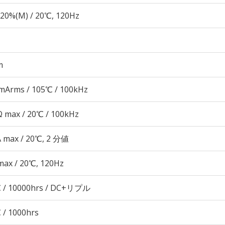
20%(M) / 20℃, 120Hz
m
mArms / 105℃ / 100kHz
 max / 20℃ / 100kHz
A max / 20℃, 2 分値
max / 20℃, 120Hz
 / 10000hrs / DC+リプル
 / 1000hrs