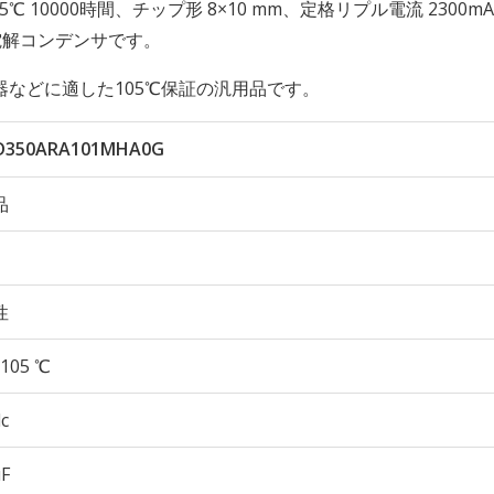
 105℃ 10000時間、チップ形 8×10 mm、定格リプル電流 2300m
ミ電解コンデンサです。
などに適した105℃保証の汎用品です。
D350ARA101MHA0G
品
性
105 ℃
c
µF