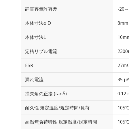
静電容量許容差
-20～
本体寸法⌀ D
8mm
本体寸法L
10m
定格リプル電流
2300
ESR
27mΩ
漏れ電流
35 μ
損失角の正接 (tanδ)
0.12 
耐久性 規定温度/規定時間/負荷
105℃
高温無負荷特性 規定温度/規定時間
105℃