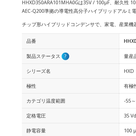
HHXD350ARA101MHA0Gは35V / 100µF、耐久性
AEC-Q200準拠の導電性高分子ハイブリッドアル
チップ形ハイブリッドコンデンサで、家電、産業機器
品番
HHX
製品ステータス
?
量産
シリーズ名
HXD
極性
有極
カテゴリ温度範囲
-55～
定格電圧
35 Vd
静電容量
100 