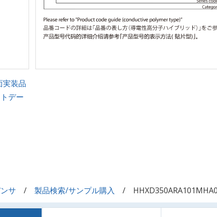
面実装品
ントデー
デンサ
製品検索/サンプル購入
HHXD350ARA101MHA