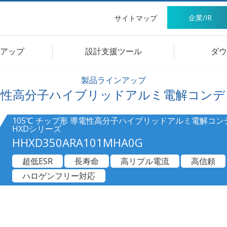
企業/IR
サイトマップ
アップ
設計支援ツール
ダウ
製品ラインアップ
電性高分子ハイブリッドアルミ電解コンデ
105℃ チップ形 導電性高分子ハイブリッドアルミ電解コン
HXDシリーズ
HHXD350ARA101MHA0G
超低ESR
長寿命
高リプル電流
高信頼
ハロゲンフリー対応