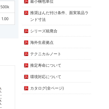
最小梱包単位
500k
推奨はんだ付け条件、面実装品ラ
1.00
ンド寸法
シリーズ統廃合
海外生産拠点
テクニカルノート
推定寿命について
環境対応について
カタログ(全ページ)