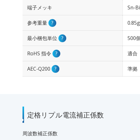
端子メッキ
Sn-Bi
参考重量
?
0.85g
最小梱包単位
?
500
RoHS 指令
?
適合
AEC-Q200
?
準拠
定格リプル電流補正係数
周波数補正係数