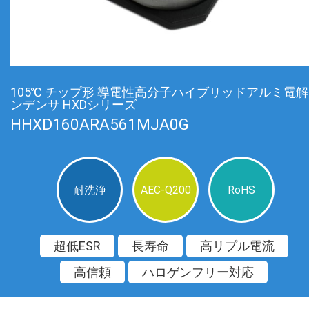
105℃ チップ形 導電性高分子ハイブリッドアルミ電
ンデンサ HXDシリーズ
HHXD160ARA561MJA0G
耐洗浄
AEC-Q200
RoHS
超低ESR
長寿命
高リプル電流
高信頼
ハロゲンフリー対応