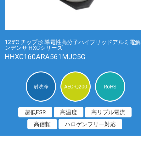
125℃ チップ形 導電性高分子ハイブリッドアルミ電
ンデンサ HXCシリーズ
HHXC160ARA561MJC5G
耐洗浄
AEC-Q200
RoHS
超低ESR
高温度
高リプル電流
高信頼
ハロゲンフリー対応