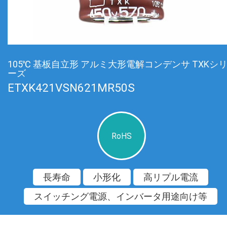
105℃ 基板自立形 アルミ大形電解コンデンサ TXKシ
ーズ
ETXK421VSN621MR50S
RoHS
長寿命
小形化
高リプル電流
スイッチング電源、インバータ用途向け等