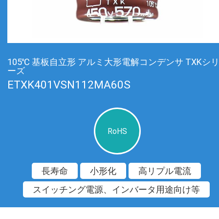
105℃ 基板自立形 アルミ大形電解コンデンサ TXKシ
ーズ
ETXK401VSN112MA60S
RoHS
長寿命
小形化
高リプル電流
スイッチング電源、インバータ用途向け等