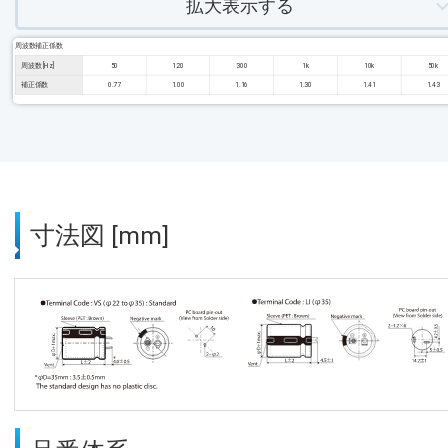
拡大表示する
周波数補正係数
周波数 [Hz]
50
120
300
1k
10k
50k
補正係数
0.77
1.00
1.16
1.30
1.41
1.43
寸法図 [mm]