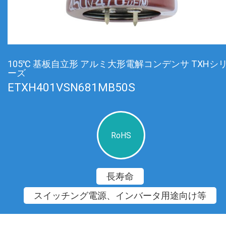
105℃ 基板自立形 アルミ大形電解コンデンサ TXHシ
ーズ
ETXH401VSN681MB50S
RoHS
長寿命
スイッチング電源、インバータ用途向け等