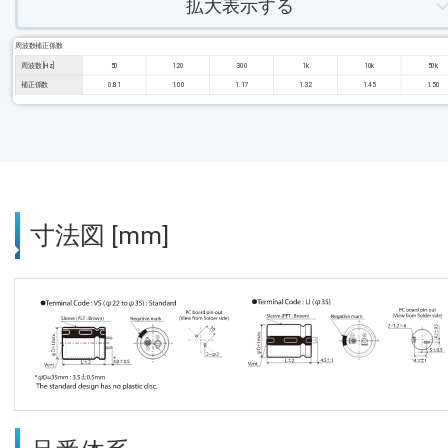
拡大表示する
周波数補正係数
周波数 [Hz]
50
120
300
1k
10k
50k
補正係数
0.81
1.00
1.17
1.32
1.45
1.50
寸法図 [mm]