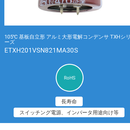
105℃ 基板自立形 アルミ大形電解コンデンサ TXHシ
ーズ
ETXH201VSN821MA30S
RoHS
長寿命
スイッチング電源、インバータ用途向け等