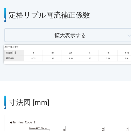
定格リプル電流補正係数
拡大表示する
周波数補正係数
周波数 [Hz]
50
120
300
1k
10k
100k
補正係数
0.65
1.00
1.35
1.75
2.30
2.50
寸法図 [mm]