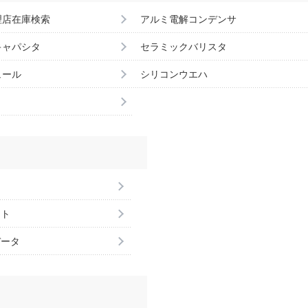
理店在庫検索
アルミ電解コンデンサ
キャパシタ
セラミックバリスタ
ュール
シリコンウエハ
ント
データ