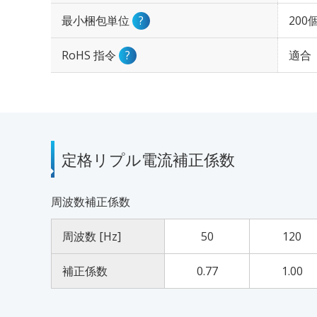
最小梱包単位
?
200
RoHS 指令
?
適合
定格リプル電流補正係数
周波数補正係数
周波数 [Hz]
50
120
補正係数
0.77
1.00