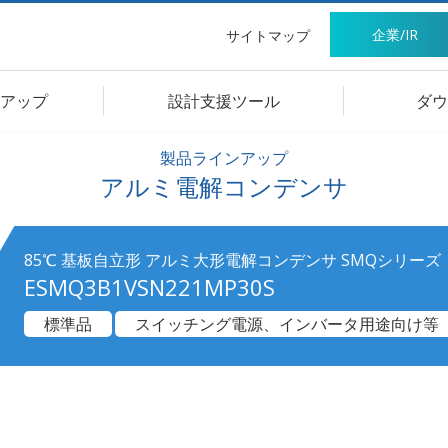
企業/IR
サイトマップ
アップ
設計支援ツール
ダウ
製品ラインアップ
アルミ電解コンデンサ
85℃ 基板自立形 アルミ大形電解コンデンサ SMQシリーズ
ESMQ3B1VSN221MP30S
標準品
スイッチング電源、インバータ用途向け等