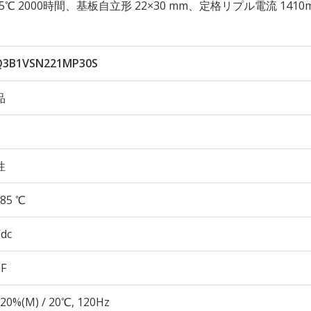
性 85℃ 2000時間、基板自立形 22×30 mm、定格リプル電流 1410
Q3B1VSN221MP30S
品
性
85 ℃
Vdc
µF
20%(M) / 20℃, 120Hz