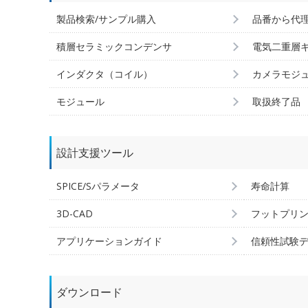
製品検索/サンプル購入
品番から代
積層セラミックコンデンサ
電気二重層
インダクタ（コイル）
カメラモジ
モジュール
取扱終了品
設計支援ツール
SPICE/Sパラメータ
寿命計算
3D-CAD
フットプリ
アプリケーションガイド
信頼性試験
ダウンロード