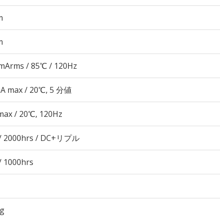
m
m
mArms / 85℃ / 120Hz
μA max / 20℃, 5 分値
max / 20℃, 120Hz
/ 2000hrs / DC+リプル
/ 1000hrs
7g