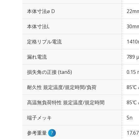
本体寸法⌀ D
22m
本体寸法L
30m
定格リプル電流
1410
漏れ電流
789 
損失角の正接 (tanδ)
0.15 
耐久性 規定温度/規定時間/負荷
85℃ 
高温無負荷特性 規定温度/規定時間
85℃ 
端子メッキ
Sn
参考重量
?
17.6