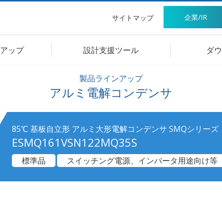
企業/IR
サイトマップ
アップ
設計支援ツール
ダウ
製品ラインアップ
アルミ電解コンデンサ
85℃ 基板自立形 アルミ大形電解コンデンサ SMQシリーズ
ESMQ161VSN122MQ35S
標準品
スイッチング電源、インバータ用途向け等