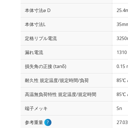
本体寸法⌀ D
25.4
本体寸法L
35m
定格リプル電流
3250
漏れ電流
1310
損失角の正接 (tanδ)
0.15 
耐久性 規定温度/規定時間/負荷
85℃ 
高温無負荷特性 規定温度/規定時間
85℃ 
端子メッキ
Sn
参考重量
?
27.0