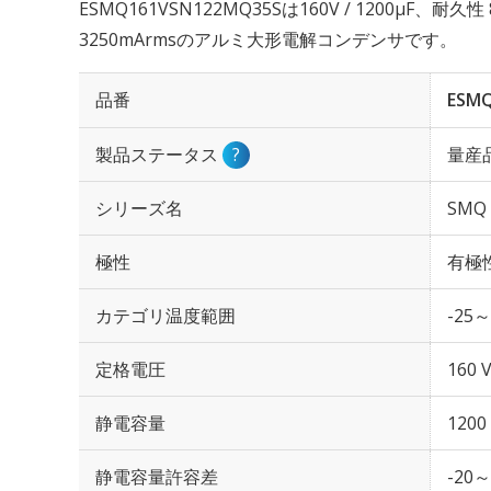
ESMQ161VSN122MQ35Sは160V / 1200µF、耐
3250mArmsのアルミ大形電解コンデンサです。
品番
ESM
製品ステータス
?
量産
シリーズ名
SMQ
極性
有極
カテゴリ温度範囲
-25～
定格電圧
160 
静電容量
1200
静電容量許容差
-20～