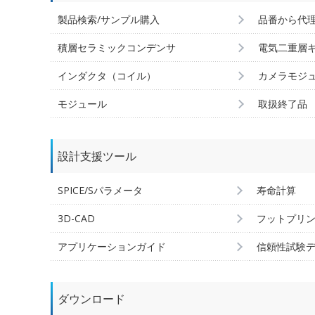
製品検索/サンプル購入
品番から代
積層セラミックコンデンサ
電気二重層
インダクタ（コイル）
カメラモジ
モジュール
取扱終了品
設計支援ツール
SPICE/Sパラメータ
寿命計算
3D-CAD
フットプリ
アプリケーションガイド
信頼性試験
ダウンロード