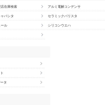
理店在庫検索
アルミ電解コンデンサ
キャパシタ
セラミックバリスタ
ュール
シリコンウエハ
ント
データ