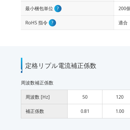
最小梱包単位
?
200
RoHS 指令
?
適合
定格リプル電流補正係数
周波数補正係数
周波数 [Hz]
50
120
補正係数
0.81
1.00