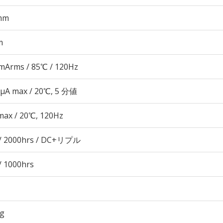
mm
m
mArms / 85℃ / 120Hz
 μA max / 20℃, 5 分値
max / 20℃, 120Hz
/ 2000hrs / DC+リプル
/ 1000hrs
3g