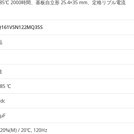
久性 85℃ 2000時間、基板自立形 25.4×35 mm、定格リプル電流
Q161VSN122MQ35S
品
性
85 ℃
Vdc
 µF
20%(M) / 20℃, 120Hz