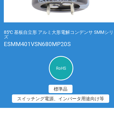
85℃ 基板自立形 アルミ大形電解コンデンサ SMMシ
ズ
ESMM401VSN680MP20S
RoHS
標準品
スイッチング電源、インバータ用途向け等