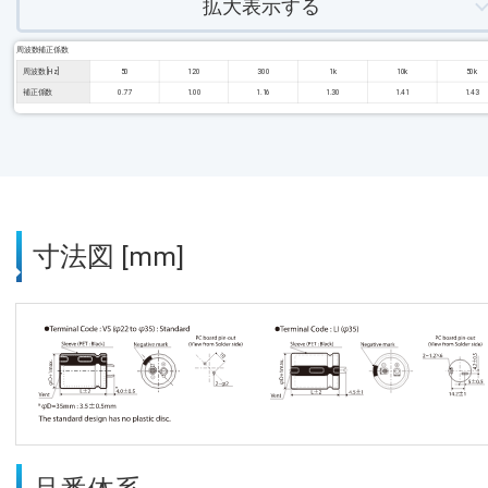
拡大表示する
周波数補正係数
周波数 [Hz]
50
120
300
1k
10k
50k
補正係数
0.77
1.00
1.16
1.30
1.41
1.43
寸法図 [mm]