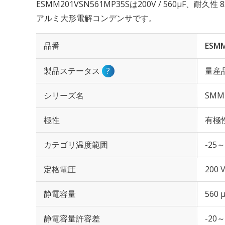
ESMM201VSN561MP35Sは200V / 560µF、耐
アルミ大形電解コンデンサです。
品番
ESM
製品ステータス
?
量産
シリーズ名
SMM
極性
有極
カテゴリ温度範囲
-25～
定格電圧
200 
静電容量
560 
静電容量許容差
-20～