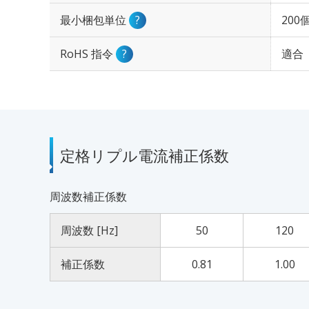
最小梱包単位
?
200
RoHS 指令
?
適合
定格リプル電流補正係数
周波数補正係数
周波数 [Hz]
50
120
補正係数
0.81
1.00