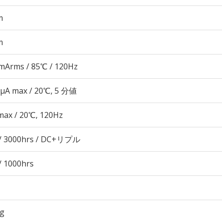
m
m
mArms / 85℃ / 120Hz
 μA max / 20℃, 5 分値
max / 20℃, 120Hz
/ 3000hrs / DC+リプル
/ 1000hrs
7g