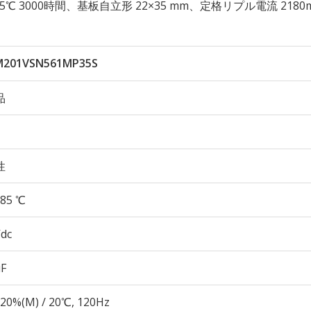
久性 85℃ 3000時間、基板自立形 22×35 mm、定格リプル電流 2180
M201VSN561MP35S
品
性
85 ℃
Vdc
µF
20%(M) / 20℃, 120Hz