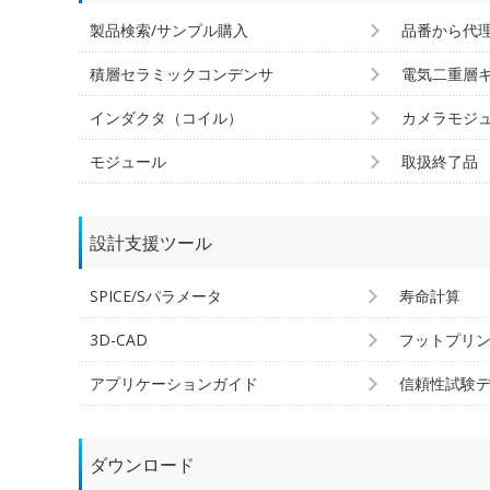
製品検索/サンプル購入
品番から代
積層セラミックコンデンサ
電気二重層
インダクタ（コイル）
カメラモジ
モジュール
取扱終了品
設計支援ツール
SPICE/Sパラメータ
寿命計算
3D-CAD
フットプリ
アプリケーションガイド
信頼性試験
ダウンロード