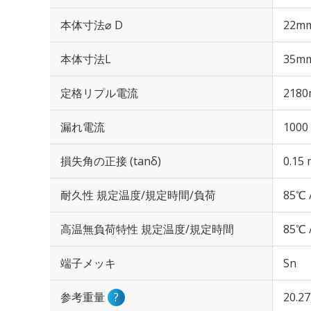
本体寸法⌀ D
22m
本体寸法L
35m
定格リプル電流
2180
漏れ電流
1000
損失角の正接 (tanδ)
0.15 
耐久性 規定温度/規定時間/負荷
85℃ 
高温無負荷特性 規定温度/規定時間
85℃ 
端子メッキ
Sn
参考重量
?
20.2