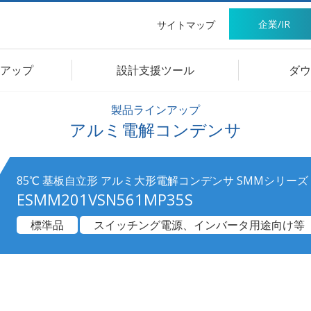
企業/IR
サイトマップ
アップ
設計支援ツール
ダウ
製品ラインアップ
アルミ電解コンデンサ
85℃ 基板自立形 アルミ大形電解コンデンサ SMMシリーズ
ESMM201VSN561MP35S
標準品
スイッチング電源、インバータ用途向け等