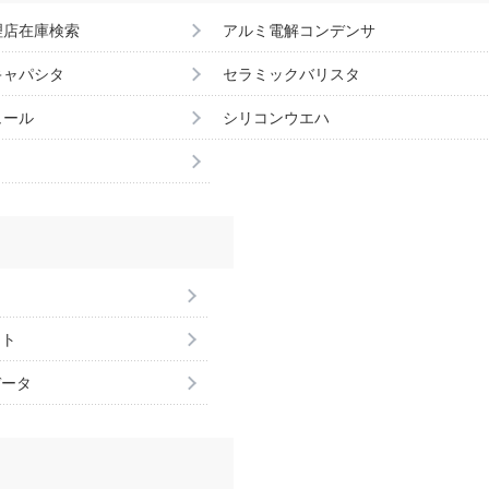
理店在庫検索
アルミ電解コンデンサ
キャパシタ
セラミックバリスタ
ュール
シリコンウエハ
ント
データ