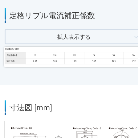
定格リプル電流補正係数
拡大表示する
周波数補正係数
周波数 [Hz]
50
120
300
1k
10k
50k
補正係数
0.95
1.00
1.03
1.05
1.09
1.12
寸法図 [mm]