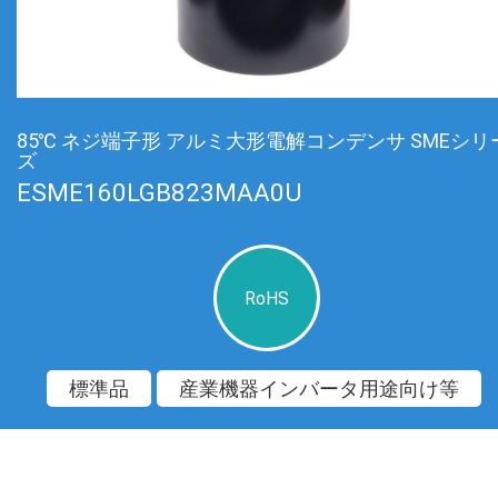
85℃ ネジ端子形 アルミ大形電解コンデンサ SMEシリ
ズ
ESME160LGB823MAA0U
RoHS
標準品
産業機器インバータ用途向け等