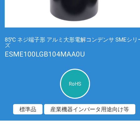
85℃ ネジ端子形 アルミ大形電解コンデンサ SMEシリ
ズ
ESME100LGB104MAA0U
RoHS
標準品
産業機器インバータ用途向け等