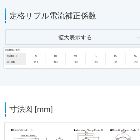
定格リプル電流補正係数
拡大表示する
周波数補正係数
周波数 [Hz]
50
120
300
1k
10k
50k
補正係数
0.95
1.00
1.03
1.05
1.09
1.12
寸法図 [mm]