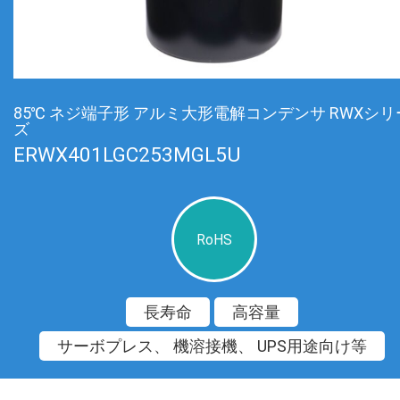
85℃ ネジ端子形 アルミ大形電解コンデンサ RWXシリ
ズ
ERWX401LGC253MGL5U
RoHS
長寿命
高容量
サーボプレス、 機溶接機、 UPS用途向け等