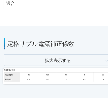
適合
定格リプル電流補正係数
拡大表示する
周波数補正係数
周波数 [Hz]
50
120
300
1k
3k
補正係数
0.80
1.00
1.10
1.20
1.20