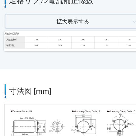
定格リプル電流補正係数
拡大表示する
周波数補正係数
周波数 [Hz]
50
120
300
1k
3k
補正係数
0.80
1.00
1.10
1.30
1.40
寸法図 [mm]