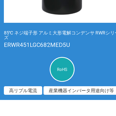
85℃ ネジ端子形 アルミ大形電解コンデンサ RWRシリ
ズ
ERWR451LGC682MED5U
RoHS
高リプル電流
産業機器インバータ用途向け等