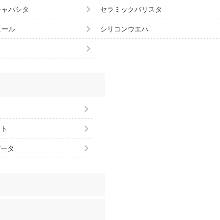
キャパシタ
セラミックバリスタ
ュール
シリコンウエハ
ント
データ