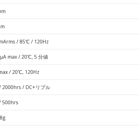
mm
mm
mArms / 85℃ / 120Hz
 μA max / 20℃, 5 分値
max / 20℃, 120Hz
/ 2000hrs / DC+リプル
/ 500hrs
28g