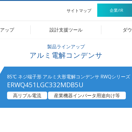
企業/IR
サイトマップ
アップ
設計支援ツール
ダウ
製品ラインアップ
アルミ電解コンデンサ
85℃ ネジ端子形 アルミ大形電解コンデンサ RWQシリーズ
ERWQ451LGC332MDB5U
高リプル電流
産業機器インバータ用途向け等