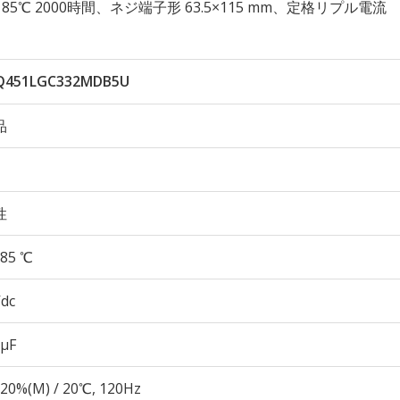
耐久性 85℃ 2000時間、ネジ端子形 63.5×115 mm、定格リプル電流
Q451LGC332MDB5U
品
性
85 ℃
Vdc
 µF
20%(M) / 20℃, 120Hz