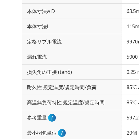
本体寸法⌀ D
63.5
本体寸法L
115
定格リプル電流
9970
漏れ電流
5000
損失角の正接 (tanδ)
0.25 
耐久性 規定温度/規定時間/負荷
85℃ 
高温無負荷特性 規定温度/規定時間
85℃ 
参考重量
?
597.
最小梱包単位
?
20個