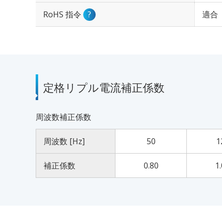
RoHS 指令
?
適合
定格リプル電流補正係数
周波数補正係数
周波数 [Hz]
50
1
補正係数
0.80
1