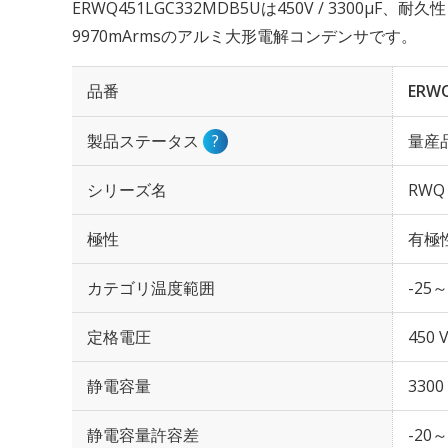
ERWQ451LGC332MDB5Uは450V / 3300µF、
9970mArmsのアルミ大形電解コンデンサです。
品番
ERW
製品ステータス
?
量産
シリーズ名
RWQ
極性
有極
カテゴリ温度範囲
-25～
定格電圧
450 
静電容量
3300
静電容量許容差
-20～