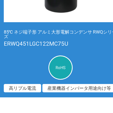
85℃ ネジ端子形 アルミ大形電解コンデンサ RWQシリ
ズ
ERWQ451LGC122MC75U
RoHS
高リプル電流
産業機器インバータ用途向け等