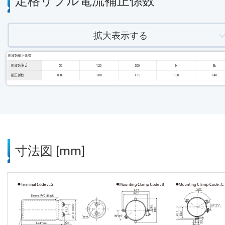
定格リプル電流補正係数
拡大表示する
周波数補正係数
周波数 [Hz]
50
120
300
1k
3k
補正係数
0.80
1.00
1.10
1.30
1.40
寸法図 [mm]