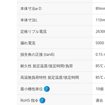
本体寸法⌀ D
89m
本体寸法L
110
定格リプル電流
2630
漏れ電流
5000
損失角の正接 (tanδ)
0.15 
耐久性 規定温度/規定時間/負荷
85℃ 
高温無負荷特性 規定温度/規定時間
85℃ 
最小梱包単位
?
10個
RoHS 指令
?
適合