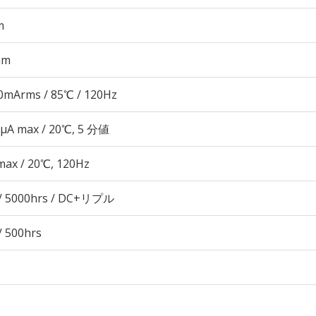
m
mm
0mArms / 85℃ / 120Hz
 μA max / 20℃, 5 分値
max / 20℃, 120Hz
/ 5000hrs / DC+リプル
/ 500hrs