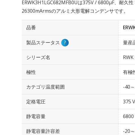
ERWK3H1LGC682MFB0Uは375V / 6800µF、
26300mArmsのアルミ大形電解コンデンサです。
品番
ERW
製品ステータス
?
量産
シリーズ名
RWK
極性
有極
カテゴリ温度範囲
-40～
定格電圧
375 
静電容量
6800
静電容量許容差
-20～