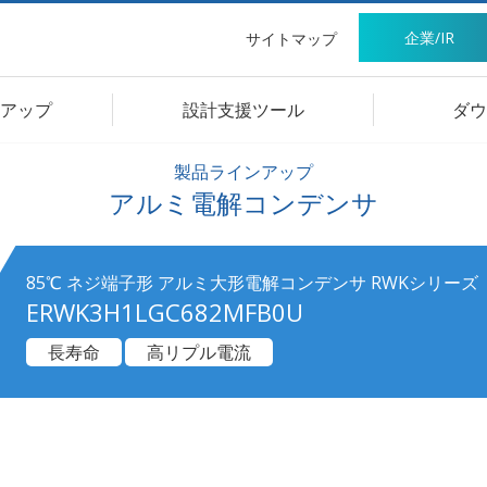
企業/IR
サイトマップ
アップ
設計支援ツール
ダウ
製品ラインアップ
アルミ電解コンデンサ
85℃ ネジ端子形 アルミ大形電解コンデンサ RWKシリーズ
ERWK3H1LGC682MFB0U
長寿命
高リプル電流