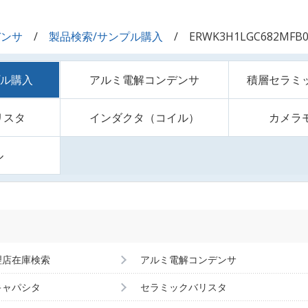
デンサ
製品検索/サンプル購入
ERWK3H1LGC682MFB
プル購入
アルミ電解コンデンサ
積層セラミ
リスタ
インダクタ（コイル）
カメラ
ル
理店在庫検索
アルミ電解コンデンサ
キャパシタ
セラミックバリスタ