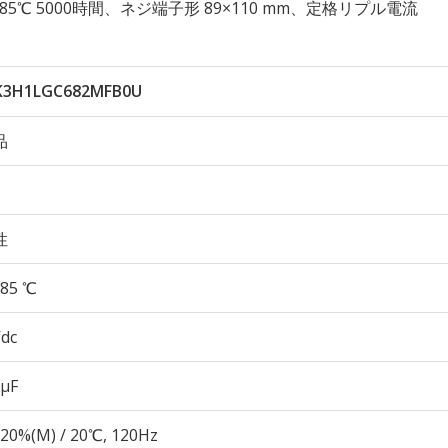
耐久性 85℃ 5000時間、ネジ端子形 89×110 mm、定格リプル電流
K3H1LGC682MFB0U
品
性
85 ℃
Vdc
 µF
20%(M) / 20℃, 120Hz