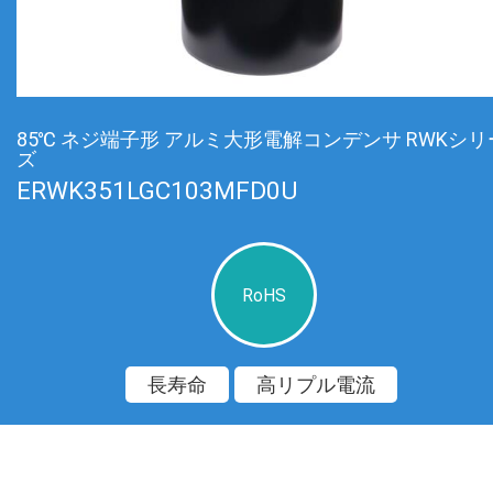
85℃ ネジ端子形 アルミ大形電解コンデンサ RWKシリ
ズ
ERWK351LGC103MFD0U
RoHS
長寿命
高リプル電流