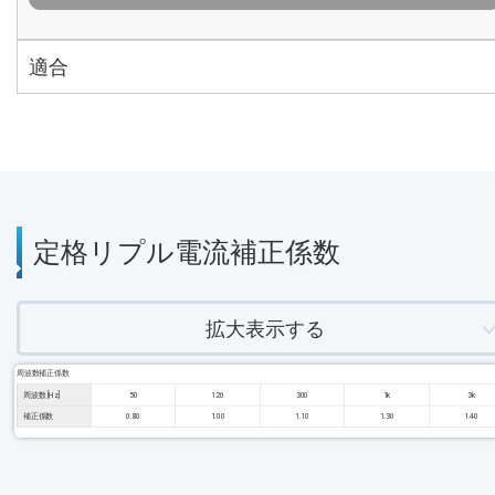
適合
定格リプル電流補正係数
拡大表示する
周波数補正係数
周波数 [Hz]
50
120
300
1k
3k
補正係数
0.80
1.00
1.10
1.30
1.40