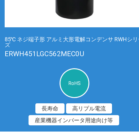
85℃ ネジ端子形 アルミ大形電解コンデンサ RWHシリ
ズ
ERWH451LGC562MEC0U
RoHS
長寿命
高リプル電流
産業機器インバータ用途向け等