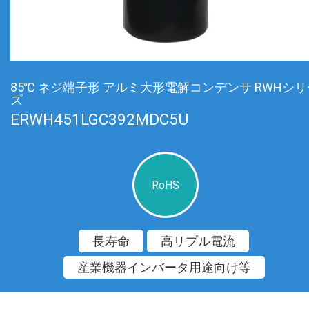
85℃ ネジ端子形 アルミ大形電解コンデンサ RWHシリ
ズ
ERWH451LGC392MDC5U
RoHS
長寿命
高リプル電流
産業機器インバータ用途向け等