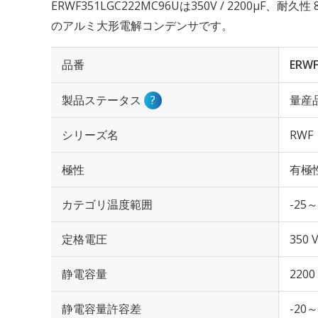
ERWF351LGC222MC96Uは350V / 2200µF、耐
のアルミ大形電解コンデンサです。
品番
ERWF
製品ステータス
?
量産
シリーズ名
RWF
極性
有極
カテゴリ温度範囲
-25～
定格電圧
350 
静電容量
2200
静電容量許容差
-20～