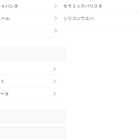
キャパシタ
セラミックバリスタ
ュール
シリコンウエハ
ント
データ