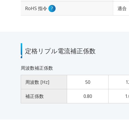
RoHS 指令
?
適合
定格リプル電流補正係数
周波数補正係数
周波数 [Hz]
50
1
補正係数
0.80
1