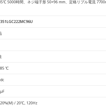
久性 85℃ 5000時間、ネジ端子形 50×96 mm、定格リプル電流 7700
351LGC222MC96U
品
性
85 ℃
Vdc
 µF
20%(M) / 20℃, 120Hz