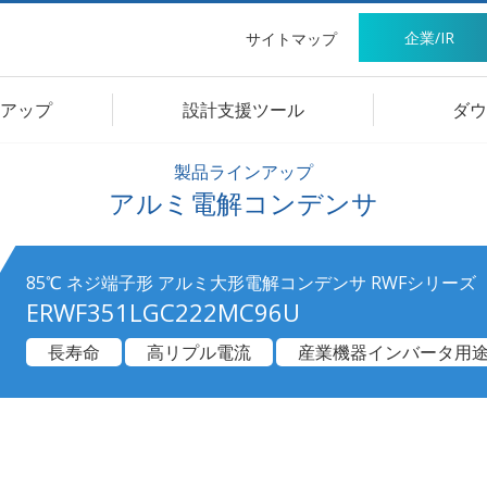
企業/IR
サイトマップ
アップ
設計支援ツール
ダウ
製品ラインアップ
アルミ電解コンデンサ
85℃ ネジ端子形 アルミ大形電解コンデンサ RWFシリーズ
ERWF351LGC222MC96U
長寿命
高リプル電流
産業機器インバータ用