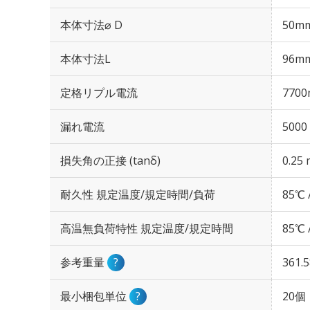
本体寸法⌀ D
50m
本体寸法L
96m
定格リプル電流
7700
漏れ電流
5000
損失角の正接 (tanδ)
0.25 
耐久性 規定温度/規定時間/負荷
85℃ 
高温無負荷特性 規定温度/規定時間
85℃ 
参考重量
?
361.
最小梱包単位
?
20個