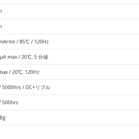
m
m
mArms / 85℃ / 120Hz
 μA max / 20℃, 5 分値
max / 20℃, 120Hz
/ 5000hrs / DC+リプル
/ 500hrs
58g