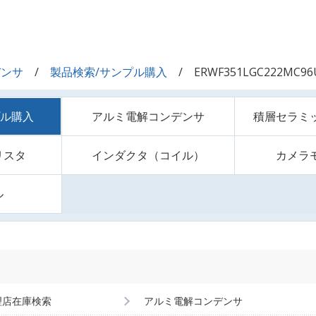
デンサ
製品検索/サンプル購入
ERWF351LGC222MC96
プル購入
アルミ電解コンデンサ
積層セラミ
リスタ
インダクタ（コイル）
カメラ
ル
理店在庫検索
アルミ電解コンデンサ