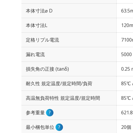
本体寸法⌀ D
63.5
本体寸法L
120
定格リプル電流
7100
漏れ電流
5000
損失角の正接 (tanδ)
0.25 
耐久性 規定温度/規定時間/負荷
85℃ 
高温無負荷特性 規定温度/規定時間
85℃ 
参考重量
?
621.
最小梱包単位
?
20個