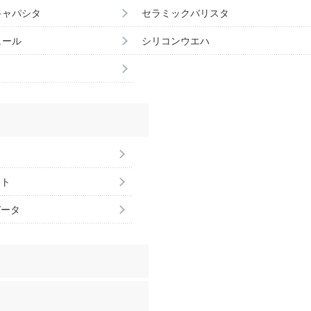
キャパシタ
セラミックバリスタ
ュール
シリコンウエハ
ント
データ