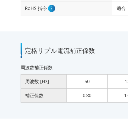
RoHS 指令
?
適合
定格リプル電流補正係数
周波数補正係数
周波数 [Hz]
50
1
補正係数
0.80
1