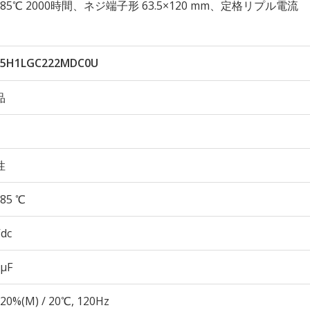
久性 85℃ 2000時間、ネジ端子形 63.5×120 mm、定格リプル電流
B5H1LGC222MDC0U
品
性
85 ℃
Vdc
 µF
20%(M) / 20℃, 120Hz