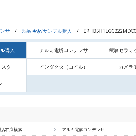
デンサ
製品検索/サンプル購入
ERHB5H1LGC222MDC
プル購入
アルミ電解コンデンサ
積層セラミ
リスタ
インダクタ（コイル）
カメラ
ル
理店在庫検索
アルミ電解コンデンサ