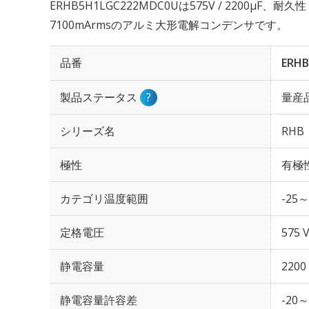
ERHB5H1LGC222MDC0Uは575V / 2200µF、耐
7100mArmsのアルミ大形電解コンデンサです。
品番
ERH
製品ステータス
?
量産
シリーズ名
RHB
極性
有極
カテゴリ温度範囲
-25～
定格電圧
575 
静電容量
2200
静電容量許容差
-20～