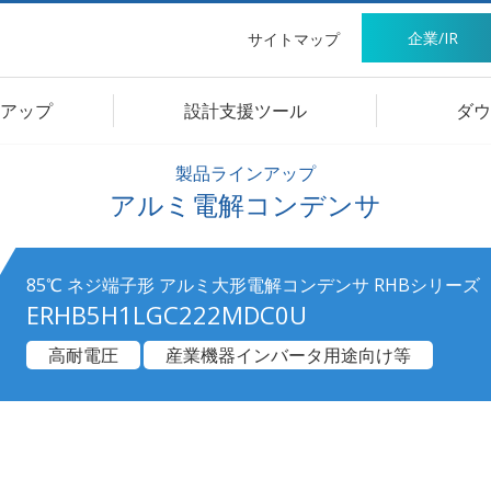
企業/IR
サイトマップ
アップ
設計支援ツール
ダウ
製品ラインアップ
アルミ電解コンデンサ
85℃ ネジ端子形 アルミ大形電解コンデンサ RHBシリーズ
ERHB5H1LGC222MDC0U
高耐電圧
産業機器インバータ用途向け等