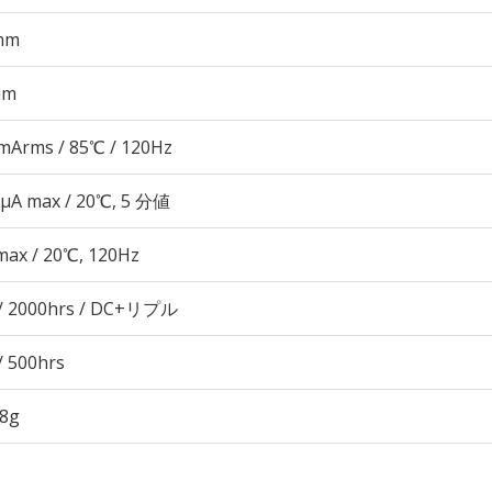
mm
mm
mArms / 85℃ / 120Hz
 μA max / 20℃, 5 分値
max / 20℃, 120Hz
/ 2000hrs / DC+リプル
/ 500hrs
88g