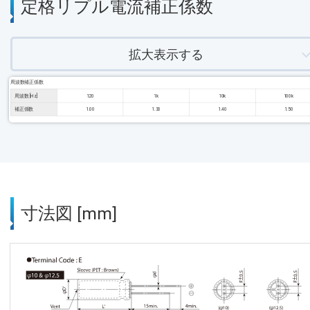
定格リプル電流補正係数
拡大表示する
周波数補正係数
周波数 [Hz]
120
1k
10k
100k
補正係数
1.00
1.30
1.40
1.50
寸法図 [mm]