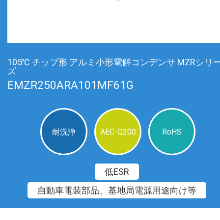
105℃ チップ形 アルミ小形電解コンデンサ MZRシリ
ズ
EMZR250ARA101MF61G
耐洗浄
AEC-Q200
RoHS
低ESR
自動車電装部品、基地局電源用途向け等