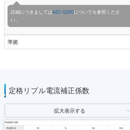
詳細につきましては
AEC-Q200
についてを参照くださ
い。
準拠
定格リプル電流補正係数
拡大表示する
周波数補正係数
周波数 [Hz]
120
1k
10k
100k