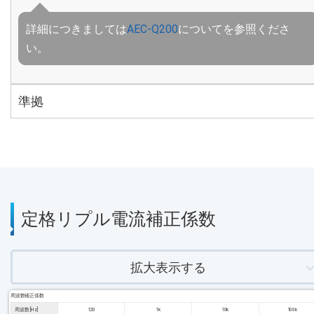
詳細につきましては
AEC-Q200
についてを参照くださ
い。
準拠
定格リプル電流補正係数
拡大表示する
周波数補正係数
周波数 [Hz]
120
1k
10k
100k