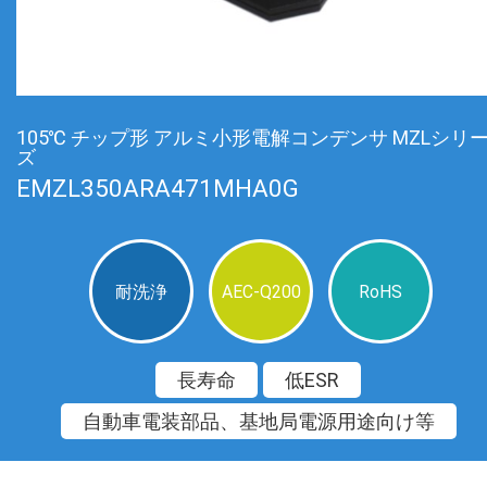
105℃ チップ形 アルミ小形電解コンデンサ MZLシリ
ズ
EMZL350ARA471MHA0G
耐洗浄
AEC-Q200
RoHS
長寿命
低ESR
自動車電装部品、基地局電源用途向け等