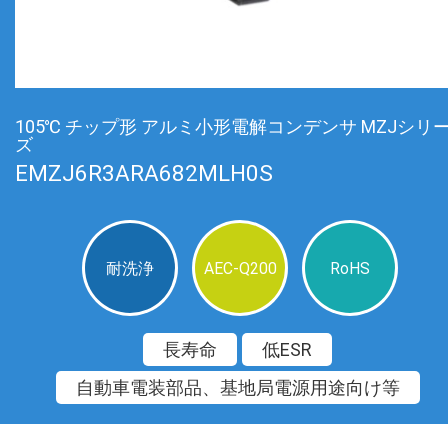
105℃ チップ形 アルミ小形電解コンデンサ MZJシリ
ズ
EMZJ6R3ARA682MLH0S
耐洗浄
AEC-Q200
RoHS
長寿命
低ESR
自動車電装部品、基地局電源用途向け等