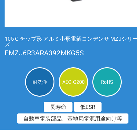
105℃ チップ形 アルミ小形電解コンデンサ MZJシリ
ズ
EMZJ6R3ARA392MKG5S
耐洗浄
AEC-Q200
RoHS
長寿命
低ESR
自動車電装部品、基地局電源用途向け等