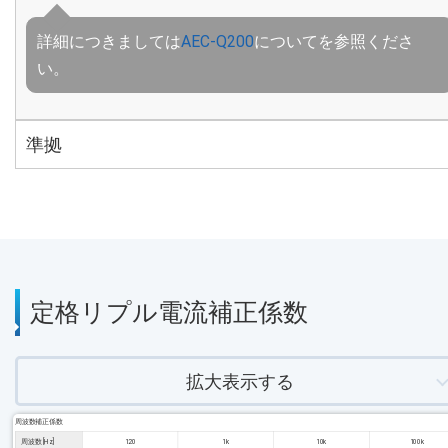
詳細につきましては
AEC-Q200
についてを参照くださ
い。
準拠
定格リプル電流補正係数
拡大表示する
周波数補正係数
周波数 [Hz]
120
1k
10k
100k