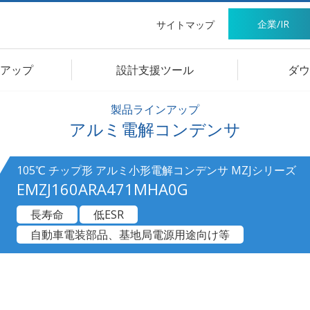
企業/IR
サイトマップ
アップ
設計支援ツール
ダウ
製品ラインアップ
アルミ電解コンデンサ
105℃ チップ形 アルミ小形電解コンデンサ MZJシリーズ
EMZJ160ARA471MHA0G
長寿命
低ESR
自動車電装部品、基地局電源用途向け等