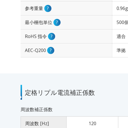
参考重量
?
0.96g
最小梱包単位
?
500
RoHS 指令
?
適合
AEC-Q200
?
準拠
定格リプル電流補正係数
周波数補正係数
周波数 [Hz]
120