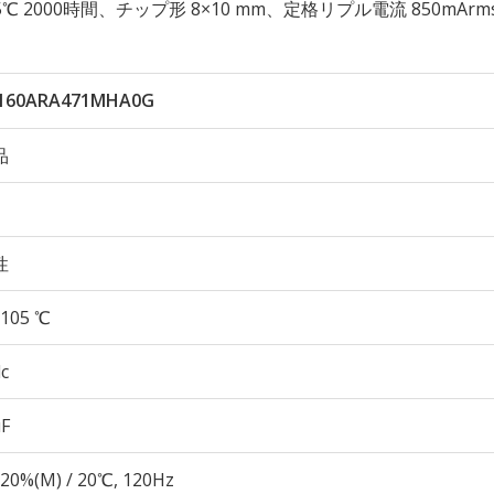
 105℃ 2000時間、チップ形 8×10 mm、定格リプル電流 850mArm
160ARA471MHA0G
品
性
105 ℃
c
µF
20%(M) / 20℃, 120Hz