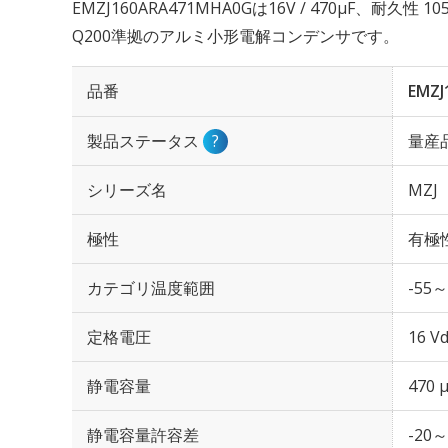
EMZJ160ARA471MHA0Gは16V / 470µF、耐久性
Q200準拠のアルミ小形電解コンデンサです。
品番
EMZJ
製品ステータス
?
量産
シリーズ名
MZJ
極性
有極
カテゴリ温度範囲
-55～
定格電圧
16 Vd
静電容量
470 
静電容量許容差
-20～