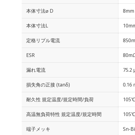
本体寸法⌀ D
8mm
本体寸法L
10m
定格リプル電流
850m
ESR
80mΩ
漏れ電流
75.2
損失角の正接 (tanδ)
0.16 
耐久性 規定温度/規定時間/負荷
105℃
高温無負荷特性 規定温度/規定時間
105℃
端子メッキ
Sn-Bi