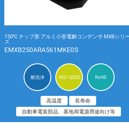
150℃ チップ形 アルミ小形電解コンデンサ MXBシリ
ズ
EMXB250ARA561MKE0S
耐洗浄
AEC-Q200
RoHS
高温度
長寿命
自動車電装部品、基地局電源用途向け等