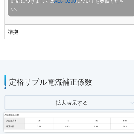
詳細につきましては
AEC-Q200
についてを参照くださ
い。
準拠
定格リプル電流補正係数
拡大表示する
周波数補正係数
周波数 [Hz]
120
1k
10k
100k
補正係数
0.50
0.85
0.94
1.00