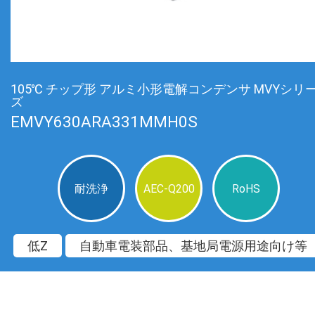
105℃ チップ形 アルミ小形電解コンデンサ MVYシリ
ズ
EMVY630ARA331MMH0S
耐洗浄
AEC-Q200
RoHS
低Z
自動車電装部品、基地局電源用途向け等