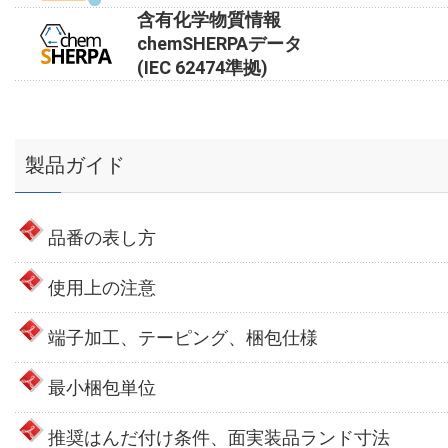
含有化学物質情報
chemSHERPAデータ
(IEC 62474準拠)
製品ガイド
品番の表し方
使用上の注意
端子加工、テーピング、梱包仕様
最小梱包単位
推奨はんだ付け条件、面実装品ランド寸法