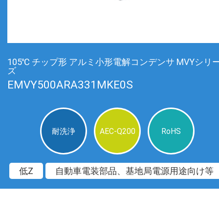
105℃ チップ形 アルミ小形電解コンデンサ MVYシリ
ズ
EMVY500ARA331MKE0S
耐洗浄
AEC-Q200
RoHS
低Z
自動車電装部品、基地局電源用途向け等