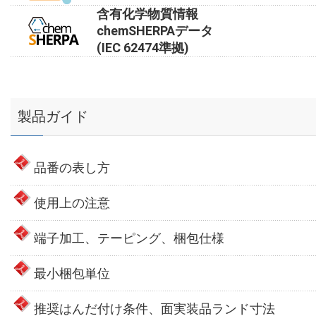
含有化学物質情報
chemSHERPAデータ
(IEC 62474準拠)
製品ガイド
品番の表し方
使用上の注意
端子加工、テーピング、梱包仕様
最小梱包単位
推奨はんだ付け条件、面実装品ランド寸法