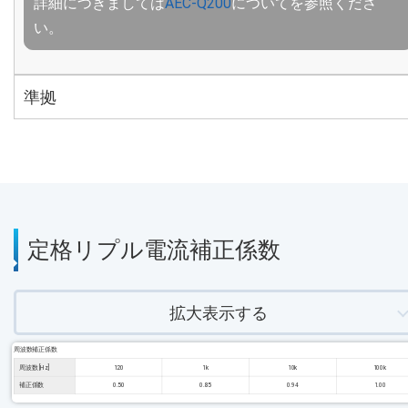
詳細につきましては
AEC-Q200
についてを参照くださ
い。
準拠
定格リプル電流補正係数
拡大表示する
周波数補正係数
周波数 [Hz]
120
1k
10k
100k
補正係数
0.50
0.85
0.94
1.00