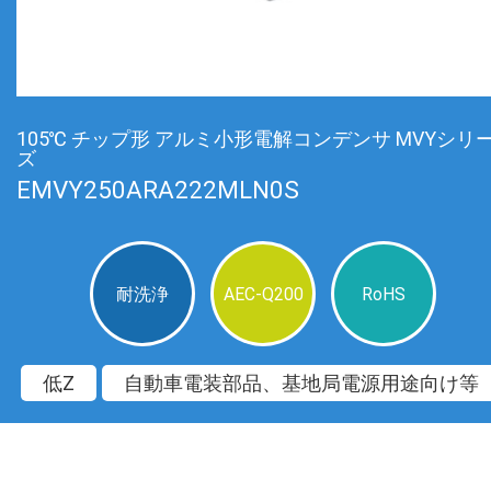
105℃ チップ形 アルミ小形電解コンデンサ MVYシリ
ズ
EMVY250ARA222MLN0S
耐洗浄
AEC-Q200
RoHS
低Z
自動車電装部品、基地局電源用途向け等