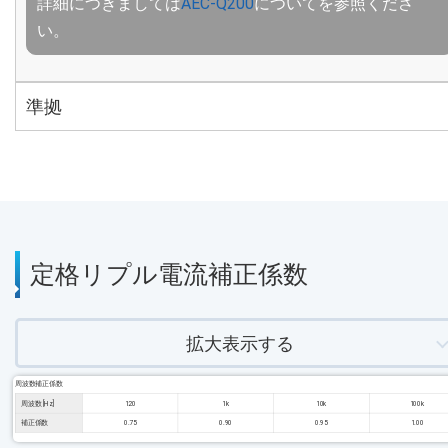
詳細につきましては
AEC-Q200
についてを参照くださ
い。
準拠
定格リプル電流補正係数
拡大表示する
周波数補正係数
周波数 [Hz]
120
1k
10k
100k
補正係数
0.75
0.90
0.95
1.00