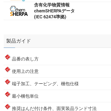
含有化学物質情報
chemSHERPAデータ
(IEC 62474準拠)
製品ガイド
品番の表し方
使用上の注意
端子加工、テーピング、梱包仕様
最小梱包単位
推奨はんだ付け条件、面実装品ランド寸法