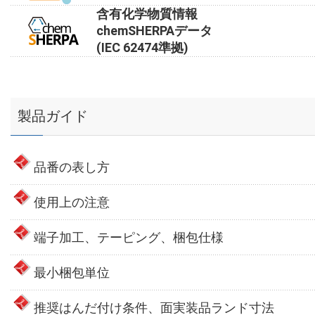
含有化学物質情報
chemSHERPAデータ
(IEC 62474準拠)
製品ガイド
品番の表し方
使用上の注意
端子加工、テーピング、梱包仕様
最小梱包単位
推奨はんだ付け条件、面実装品ランド寸法