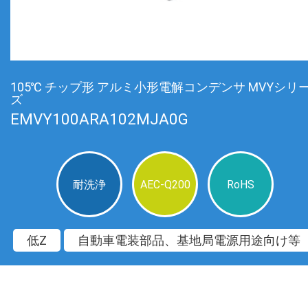
105℃ チップ形 アルミ小形電解コンデンサ MVYシリ
ズ
EMVY100ARA102MJA0G
耐洗浄
AEC-Q200
RoHS
低Z
自動車電装部品、基地局電源用途向け等