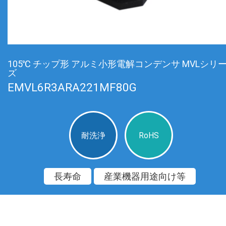
105℃ チップ形 アルミ小形電解コンデンサ MVLシリ
ズ
EMVL6R3ARA221MF80G
耐洗浄
RoHS
長寿命
産業機器用途向け等