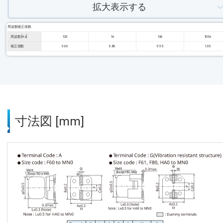
拡大表示する
周波数補正係数
周波数 [Hz]
120
1k
10k
100k
補正係数
0.66
0.86
0.93
1.00
寸法図 [mm]