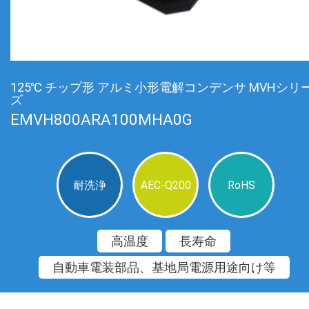
125℃ チップ形 アルミ小形電解コンデンサ MVHシリ
ズ
EMVH800ARA100MHA0G
耐洗浄
AEC-Q200
RoHS
高温度
長寿命
自動車電装部品、基地局電源用途向け等