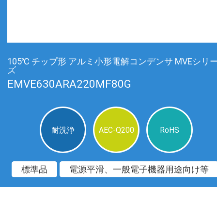
105℃ チップ形 アルミ小形電解コンデンサ MVEシリ
ズ
EMVE630ARA220MF80G
耐洗浄
AEC-Q200
RoHS
標準品
電源平滑、一般電子機器用途向け等